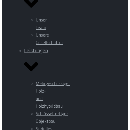
Unser
Team
Unsere
Gesellschafter
Leistungen
Mehrgeschossiger
Holz-
und
Holzhybridbau
Schlüsselfertiger
Objektbau
Serielles