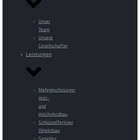
Unser
Team
Unsere
Gesellschafter
Leistungen
Mehrgeschossiger
Holz-
und
Holzhybridbau
Schlüsselfertiger
Objektbau
Serielles