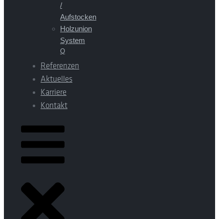
/
Aufstocken
Holzunion
System
Q
Referenzen
Aktuelles
Karriere
Kontakt